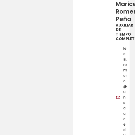
Maric
Rome
Peña
AUXILIAR
DE
TIEMPO
COMPLE
le
c
si.
ro
m
er
o
@
u
n
s
a
a
c.
e
d