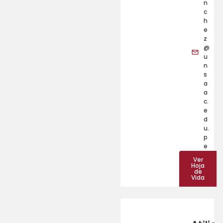
n
c
h
e
z
@
u
n
s
a
a
c.
e
d
u.
p
e
Ver
Hoja
de
Vida