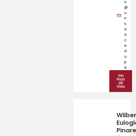
o
@
u
n
s
a
a
c.
e
d
u.
p
e
Ver
Hoja
de
Vida
Wilber
Eulogi
Pinar