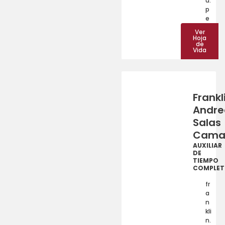
u.
p
e
Ver
Hoja
de
Vida
Frankl
Andre
Salas
Cama
AUXILIAR
DE
TIEMPO
COMPLE
fr
a
n
kli
n.