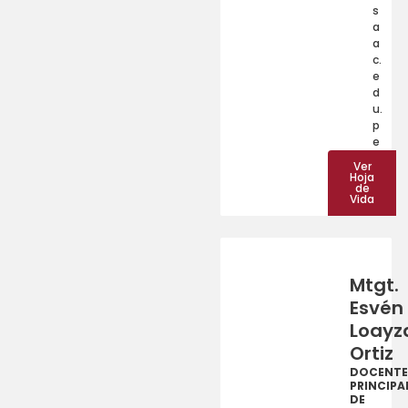
s
a
a
c.
e
d
u.
p
e
Ver
Hoja
de
Vida
Mtgt.
Esvén
Loayz
Ortiz
DOCENTE
PRINCIPA
DE