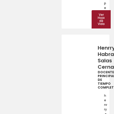
p
e
Ver
Hoja
de
Vida
Henrr
Habr
Salas
Cerna
DOCENTE
PRINCIPA
DE
TIEMPO
COMPLE
h
e
nr
ry
.s