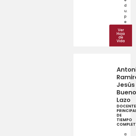
d
u.
p
e
Ver
Hoja
de
Vida
Anton
Ramir
Jesús
Buen
Lazo
DOCENTE
PRINCIPA
DE
TIEMPO
COMPLE
a