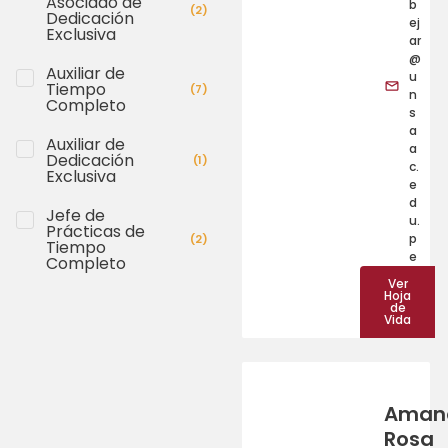
Asociado de
b
(
2
)
Dedicación
ej
Exclusiva
ar
@
Auxiliar de
u
Tiempo
(
7
)
n
Completo
s
a
Auxiliar de
a
Dedicación
(
1
)
c.
Exclusiva
e
d
Jefe de
u.
Prácticas de
p
(
2
)
Tiempo
e
Completo
Ver
Hoja
de
Vida
Aman
Rosa