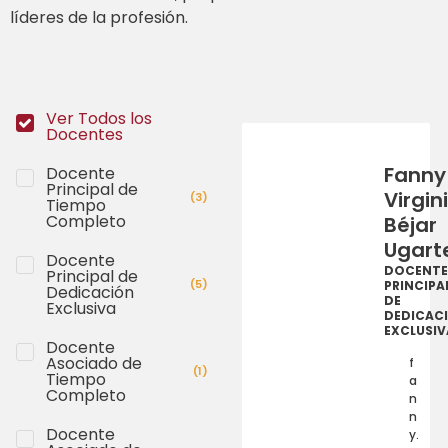
líderes de la profesión.
Ver Todos los
Docentes
Fanny
Docente
Principal de
Virgin
(
3
)
Tiempo
Completo
Béjar
Ugart
Docente
DOCENTE
Principal de
(
5
)
PRINCIPA
Dedicación
DE
Exclusiva
DEDICAC
EXCLUSIV
Docente
Asociado de
f
(
1
)
Tiempo
a
Completo
n
n
Docente
y.