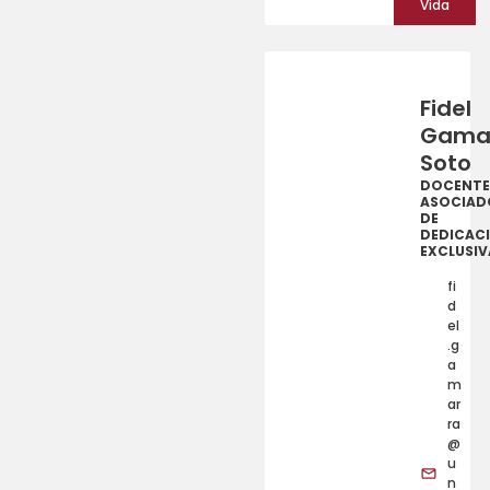
Vida
Fidel
Gama
Soto
DOCENTE
ASOCIAD
DE
DEDICAC
EXCLUSIV
fi
d
el
.g
a
m
ar
ra
@
u
n