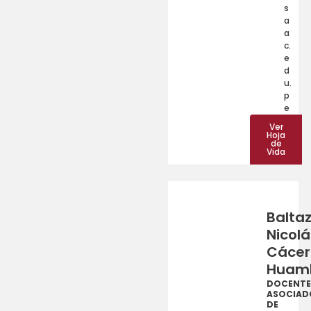
s
a
a
c.
e
d
u.
p
e
Ver
Hoja
de
Vida
Balta
Nicolá
Cácer
Huam
DOCENTE
ASOCIAD
DE