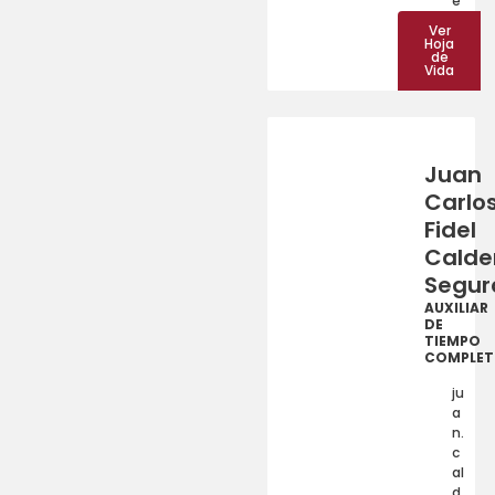
e
Ver
Hoja
de
Vida
Juan
Carlo
Fidel
Calde
Segur
AUXILIAR
DE
TIEMPO
COMPLE
ju
a
n.
c
al
d