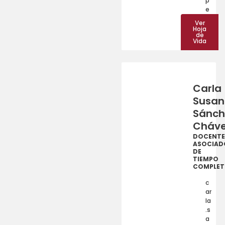
p
e
Ver
Hoja
de
Vida
Carla
Susan
Sánch
Cháv
DOCENTE
ASOCIAD
DE
TIEMPO
COMPLE
c
ar
la
.s
a