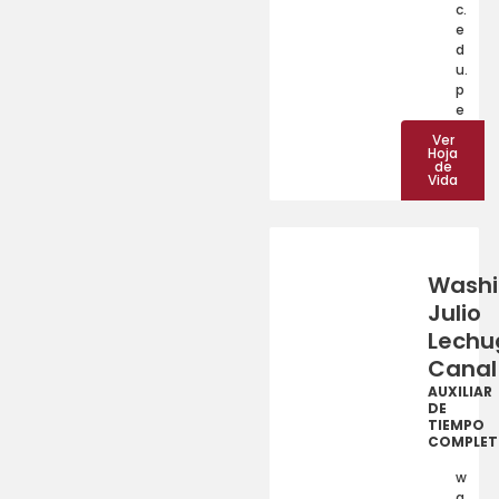
c.
e
d
u.
p
e
Ver
Hoja
de
Vida
Washi
Julio
Lechu
Canal
AUXILIAR
DE
TIEMPO
COMPLE
w
a