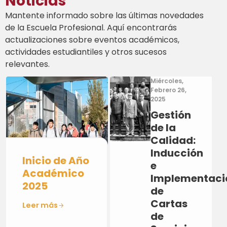
Noticias
Mantente informado sobre las últimas novedades
de la Escuela Profesional. Aquí encontrarás
actualizaciones sobre eventos académicos,
actividades estudiantiles y otros sucesos
relevantes.
Miércoles,
Febrero 26,
2025
Gestión
de la
Calidad:
Inducción
Inicio de Año
e
Académico
Implementaci
2025
de
Cartas
Leer más
de